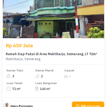
Rp 650 Juta
Rumah Siap Pakai di Area Muktiharjo, Semarang, LT 72m²
Muktiharjo, Semarang
Kamar Tidur
Kamar Mandi
Carport
3
2
-
Luas Tanah
Luas Bangunan
72 m²
144 m²
Whatsapp
Hery Purnomo