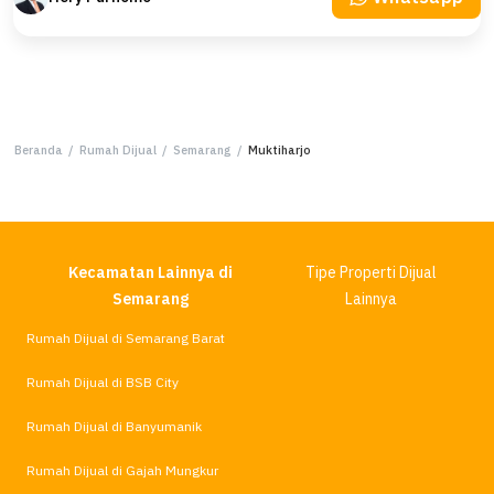
Beranda
/
Rumah Dijual
/
Semarang
/
Muktiharjo
Kecamatan Lainnya di
Tipe Properti Dijual
Semarang
Lainnya
Rumah Dijual di Semarang Barat
Rumah Dijual di BSB City
Rumah Dijual di Banyumanik
Rumah Dijual di Gajah Mungkur