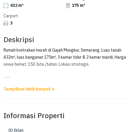
432 m²
175 m²
Carport
3
Deskripsi
Rumah kontrakan murah di Gajah Mungkur, Semarang. Luas tanah
432m², luas bangunan 175m², 3 kamar tidur & 2 kamar mandi. Harga
sewa hemat: 150 Juta /tahun. Lokasi strategis.
***
Rimahdengan Kolam Renang di Gajah Mungkur
Disewakan Rumah siap huni
Ada kolam renang di Gajahmungkur Semarang
Informasi Properti
Luas Tanah 432m²
Luas Bangunan 175m²
ID Iklan