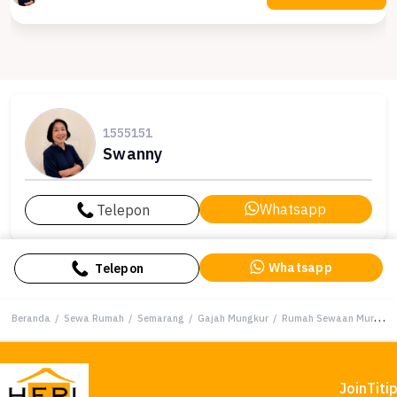
1555151
Swanny
Whatsapp
Telepon
Whatsapp
Telepon
Beranda
/
Sewa Rumah
/
Semarang
/
Gajah Mungkur
/
Rumah Sewaan Murah di Gajah Mungkur, Semarang, 3 KT, Harga 150 Juta /tahun
Join
Titi