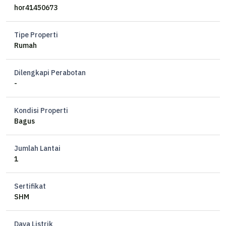
Kamar Tidur 3+1
hor41450673
Kamar Mandi 2+1
Listrik 5500 watt
Tipe Properti
Air Artetis
Rumah
Sertifikat HM
Kitchen set
Dilengkapi Perabotan
Carport 3 mobil
-
Harga 150 juta/tahun
Kondisi Properti
Bagus
Hubungi
Swanny
Jumlah Lantai
#her
1
Sertifikat
SHM
Daya Listrik