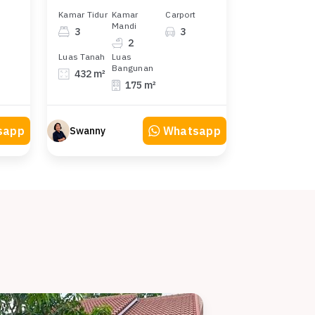
Kamar Tidur
Kamar
Carport
Mandi
3
3
2
Luas Tanah
Luas
Bangunan
432 m²
175 m²
sapp
Whatsapp
Swanny