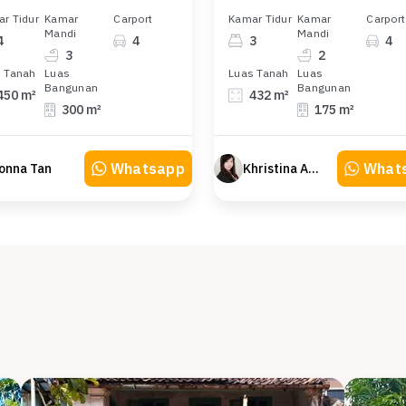
r Tidur
Kamar
Carport
Kamar Tidur
Kamar
Carport
Mandi
Mandi
4
4
3
4
3
2
 Tanah
Luas
Luas Tanah
Luas
Bangunan
Bangunan
450 m²
432 m²
300 m²
175 m²
Whatsapp
What
onna Tan
Khristina Atmodjo