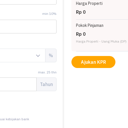
Harga Properti
Rp 0
min 10%
Pokok Pinjaman
Rp 0
Harga Properti - Uang Muka (DP)
%
Ajukan KPR
max. 25 thn
Tahun
uai kebijakan bank