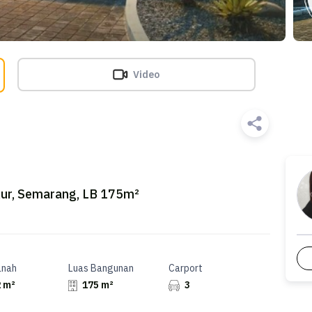
Video
ur, Semarang, LB 175m²
anah
Luas Bangunan
Carport
 m²
175 m²
3