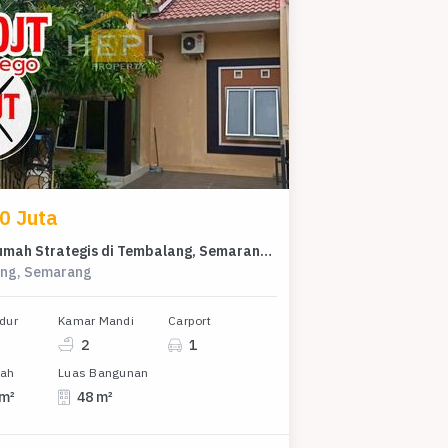
0 Juta
Dijual Rumah Strategis di Tembalang, Semarang - LT 109m²
ng, Semarang
dur
Kamar Mandi
Carport
2
1
nah
Luas Bangunan
 m²
48 m²