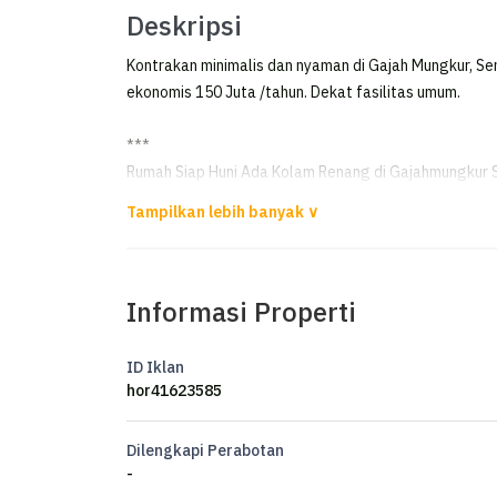
Deskripsi
Kontrakan minimalis dan nyaman di Gajah Mungkur, Sem
ekonomis 150 Juta /tahun. Dekat fasilitas umum.
***
Rumah Siap Huni Ada Kolam Renang di Gajahmungkur
Disewakan Rumah siap huni
Ada kolam renang di Gajahmungkur Semarang
Informasi Properti
Luas Tanah 432m²
Luas Bangunan 175m²
Kamar Tidur 3+1
ID Iklan
Kamar Mandi 2+1
hor41623585
Listrik 5500 watt
Air Artetis
Dilengkapi Perabotan
Sertifikat HM
-
Kitchen set