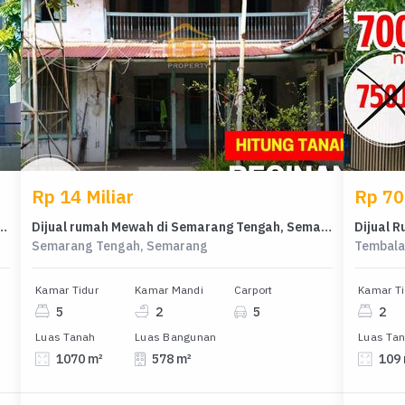
Rp 14 Miliar
Rp 70
ragrand, Semarang - Harga Terbaik 3,1 Miliar
Dijual rumah Mewah di Semarang Tengah, Semarang - LT 1070m²
Semarang Tengah, Semarang
Tembala
Kamar Tidur
Kamar Mandi
Carport
Kamar Ti
5
2
5
2
Luas Tanah
Luas Bangunan
Luas Ta
1070 m²
578 m²
109