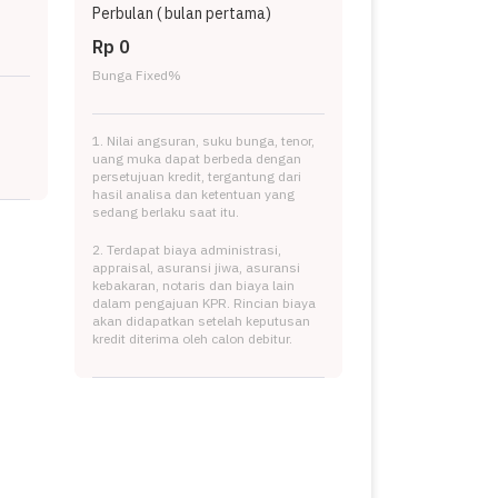
Perbulan (
bulan pertama)
Rp 0
Bunga Fixed
%
1. Nilai angsuran, suku bunga, tenor,
uang muka dapat berbeda dengan
persetujuan kredit, tergantung dari
hasil analisa dan ketentuan yang
sedang berlaku saat itu.
2. Terdapat biaya administrasi,
appraisal, asuransi jiwa, asuransi
kebakaran, notaris dan biaya lain
dalam pengajuan KPR. Rincian biaya
akan didapatkan setelah keputusan
kredit diterima oleh calon debitur.