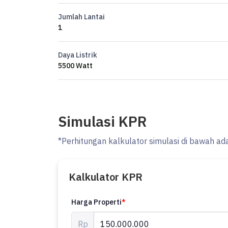
Carport 3 mobil
Jumlah Lantai
1
Harga 150 juta/tahun
Daya Listrik
HPHER
5500 Watt
Simulasi KPR
*Perhitungan kalkulator simulasi di bawah ad
Kalkulator KPR
Harga Properti
*
Rp