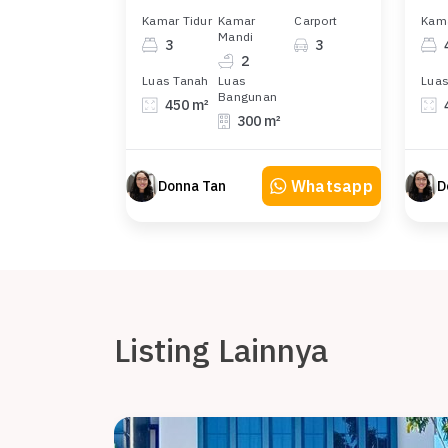
Kamar Tidur
Kamar
Carport
Kama
Mandi
3
3
2
Luas Tanah
Luas
Luas
Bangunan
450 m²
300 m²
Whatsapp
Donna Tan
D
Listing Lainnya