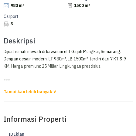
980 m²
1500 m²
Carport
3
Deskripsi
Dijual rumah mewah di kawasan elit Gajah Mungkur, Semarang.
Dengan desain modern, LT 980m², LB 1500m², terdiri dari 7 KT & 9
KM. Harga premium: 25 Miliar. Lingkungan prestisius.
***
Rumah Di Gajahmungkur, Mewah Megah Eksklusif.
Rumah Hunian Mewah ada Kolam renang.
Jalan depan lebar
Informasi Properti
Dekat Pom Bensin, dekat Resto, dekat Rumah Sakit, dekat
Supermarket.
ID Iklan