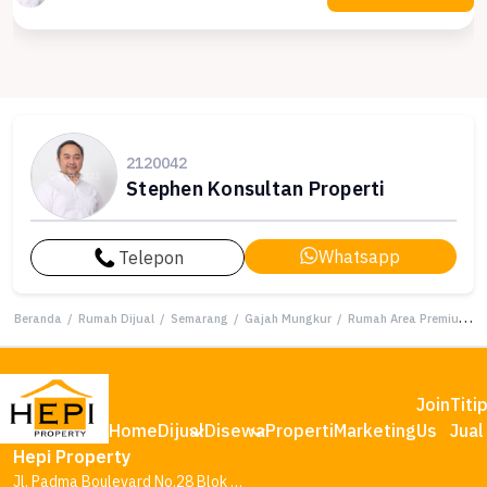
2120042
Stephen Konsultan Properti
Whatsapp
Telepon
Beranda
/
Rumah Dijual
/
Semarang
/
Gajah Mungkur
/
Rumah Area Premium Gajah Mungkur, Semarang - Harga Menarik 25 Miliar
Join
Titi
Home
Dijual
Disewa
Properti
Marketing
Us
Jual
Hepi Property
Jl. Padma Boulevard No.28 Blok AA1, Tambakharjo, Kec. Semarang Barat, Kota Semarang, Jawa Tengah 50145