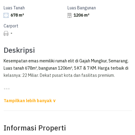
Luas Tanah
Luas Bangunan
678 m²
1206 m²
Carport
-
Deskripsi
Kesempatan emas memiliki rumah elit di Gajah Mungkur, Semarang.
Luas tanah 678m², bangunan 1206m², 5 KT & 7 KM. Harga terbaik di
kelasnya: 22 Miliar. Dekat pusat kota dan fasilitas premium.
***
Dijual Rumah di Gajah Mungkur Semarang
Dijual Rumah di area premium Gajah Mungkur Semarang
Siap pakai
Informasi Properti
ada view kota
semi furnished