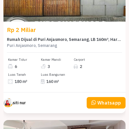
Rp 2 Miliar
Rumah Dijual di Puri Anjasmoro, Semarang, LB 160m², Harga Terbaik!
Puri Anjasmoro, Semarang
Kamar Tidur
Kamar Mandi
Carport
6
3
2
Luas Tanah
Luas Bangunan
180 m²
160 m²
Whatsapp
siti nur