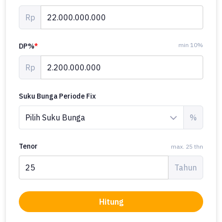
Rp
min 10%
DP%
*
Rp
Suku Bunga Periode Fix
%
Tenor
max. 25 thn
Tahun
Hitung