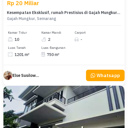
Rp 20 Miliar
Kesempatan Eksklusif, rumah Prestisius di Gajah Mungkur, Semarang, LB 750m²
Gajah Mungkur, Semarang
Kamar Tidur
Kamar Mandi
Carport
10
2
-
Luas Tanah
Luas Bangunan
1201 m²
750 m²
Whatsapp
Else Susilowaty