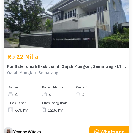
Rp 22 Miliar
For Sale rumah Eksklusif di Gajah Mungkur, Semarang - LT 678m²
Gajah Mungkur, Semarang
Kamar Tidur
Kamar Mandi
Carport
4
6
5
Luas Tanah
Luas Bangunan
678 m²
1206 m²
Whatsapp
Yeanny Wijaya