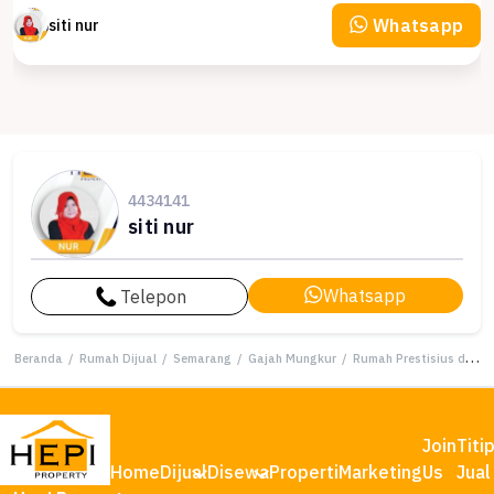
Whatsapp
siti nur
4434141
siti nur
Whatsapp
Telepon
Beranda
/
Rumah Dijual
/
Semarang
/
Gajah Mungkur
/
Rumah Prestisius di Kawasan Gajah Mungkur, Semarang, LB 1206m², Harga 22 Miliar
Join
Titi
Home
Dijual
Disewa
Properti
Marketing
Us
Jual