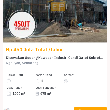
Rp 450 Juta Total /tahun
Disewakan Gudang Kawasan Industri Candi Gatot Subroto Semarang
Ngaliyan, Semarang
Kamar Tidur
Kamar Mandi
Carport
-
1
-
Luas Tanah
Luas Bangunan
1000 m²
675 m²