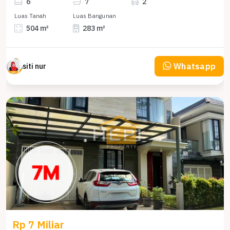
6
7
2
Luas Tanah
Luas Bangunan
504 m²
283 m²
Whatsapp
siti nur
Rp 7 Miliar