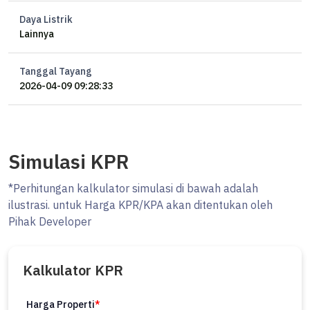
Semi Furnished
AC 12 unit
Daya Listrik
Lainnya
Water Heater
Sertifikat HGB
Tanggal Tayang
Harga 22 M nego
2026-04-09 09:28:33
Simulasi KPR
*Perhitungan kalkulator simulasi di bawah adalah
ilustrasi. untuk Harga KPR/KPA akan ditentukan oleh
Pihak Developer
Kalkulator KPR
Harga Properti
*