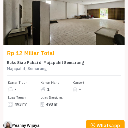
Rp 12 Miliar Total
Ruko Siap Pakai di Majapahit Semarang
Majapahit, Semarang
Kamar Tidur
Kamar Mandi
Carport
-
1
-
Luas Tanah
Luas Bangunan
493 m²
493 m²
Whatsapp
Yeanny Wijaya