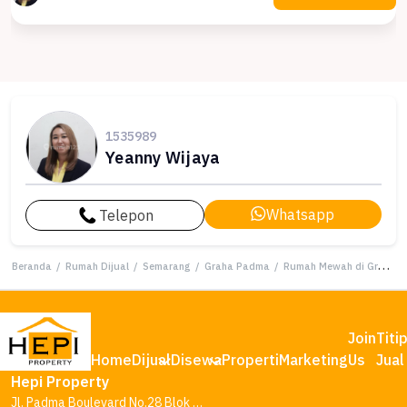
1535989
Yeanny Wijaya
Whatsapp
Telepon
Beranda
/
Rumah Dijual
/
Semarang
/
Graha Padma
/
Rumah Mewah di Graha Padma, Semarang, 4 Kamar Tidur, LT 240m²
Join
Titi
Home
Dijual
Disewa
Properti
Marketing
Us
Jual
Hepi Property
Jl. Padma Boulevard No.28 Blok AA1, Tambakharjo, Kec. Semarang Barat, Kota Semarang, Jawa Tengah 50145