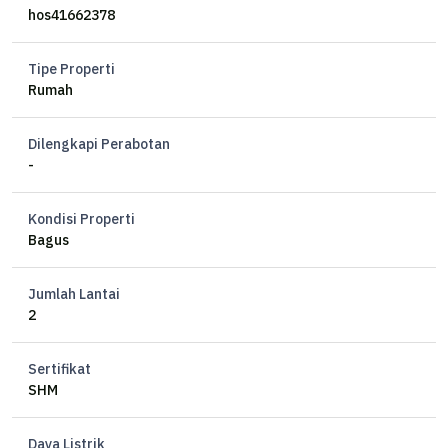
Kamar Mandi 3+1
hos41662378
Listrik 5500 watt
Air PDAM
Tipe Properti
Water heater 2
Rumah
AC 6 unit
Dilengkapi Perabotan
Harga 4,2 M nego
-
Kondisi Properti
Bagus
Jumlah Lantai
2
Sertifikat
SHM
Daya Listrik