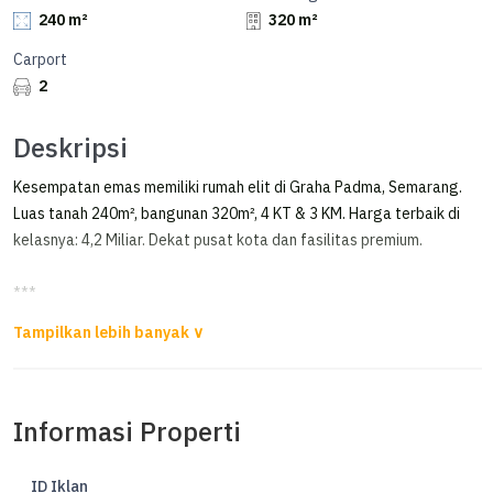
240 m²
320 m²
Carport
2
Deskripsi
Kesempatan emas memiliki rumah elit di Graha Padma, Semarang.
Luas tanah 240m², bangunan 320m², 4 KT & 3 KM. Harga terbaik di
kelasnya: 4,2 Miliar. Dekat pusat kota dan fasilitas premium.
***
Rumah Furnish Graha Padma Semarang
Dijual Rumah FULL FURNISHED di Graha Padma Semarang
Informasi Properti
Luas Tanah 240m²
Luas Bangunan 320m²
Kamar Tidur 4+1
ID Iklan