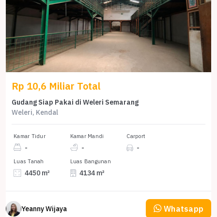
Rp 10,6 Miliar Total
Gudang Siap Pakai di Weleri Semarang
Weleri, Kendal
Kamar Tidur
Kamar Mandi
Carport
-
-
-
Luas Tanah
Luas Bangunan
4450 m²
4134 m²
Whatsapp
Yeanny Wijaya