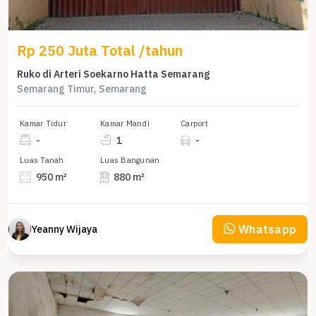
Rp 250 Juta Total /tahun
Ruko di Arteri Soekarno Hatta Semarang
Semarang Timur, Semarang
Kamar Tidur
Kamar Mandi
Carport
-
1
-
Luas Tanah
Luas Bangunan
950 m²
880 m²
Whatsapp
Yeanny Wijaya