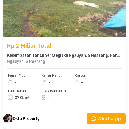
Rp 2 Miliar Total
Kesempatan Tanah Strategis di Ngaliyan, Semarang, Harga 2 Miliar
Ngaliyan, Semarang
Kamar Tidur
Kamar Mandi
Carport
-
-
-
Luas Tanah
Luas Bangunan
3781 m²
-
Whatsapp
Okta Property