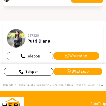
587320
Putri Diana
Whatsapp
Telepon
Whatsapp
Telepon
Beranda
/
Tanah Dijual
/
Semarang
/
Ngaliyan
/
Dijual Tanah di Lokasi Premium Ngaliyan, Semarang, Harga 1,65 Miliar
Join
Titi