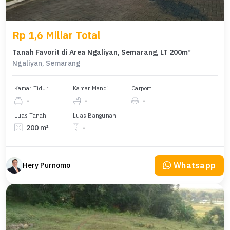
Rp 1,6 Miliar Total
Tanah Favorit di Area Ngaliyan, Semarang, LT 200m²
Ngaliyan, Semarang
Kamar Tidur
Kamar Mandi
Carport
-
-
-
Luas Tanah
Luas Bangunan
200 m²
-
Whatsapp
Hery Purnomo