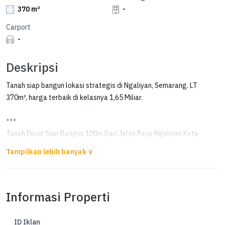
370 m²
-
Carport
-
Deskripsi
Tanah siap bangun lokasi strategis di Ngaliyan, Semarang. LT
370m², harga terbaik di kelasnya 1,65 Miliar.
***
Tanah Dijual Siap Bangun 100m Dari Jalan Raya Ngaliyan Kota
Semarang
Tanah Siap Bangun di Ngaliyan,
100 meter dari jalan Raya Ngaliyan
Informasi Properti
Lokasi rame dan padat penduduk
ID Iklan