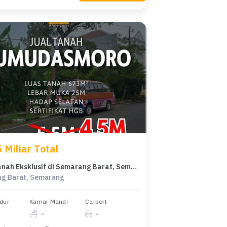
 Miliar Total
Dijual Tanah Eksklusif di Semarang Barat, Semarang, LT 673m²
g Barat, Semarang
dur
Kamar Mandi
Carport
-
-