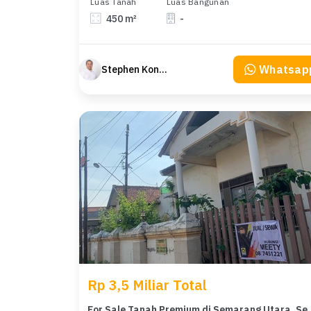
Luas Tanah
Luas Bangunan
450 m²
-
Whatsap
Stephen Konsultan Properti
Rp 3,5 Miliar Total
For Sale Tanah Premium di