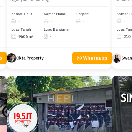
Kamar Tidur
Kamar Mandi
Carport
Kamar Ti
-
-
-
-
Luas Tanah
Luas Bangunan
Luas Ta
9606 m²
-
210
p
Whatsapp
Okta Property
Swan