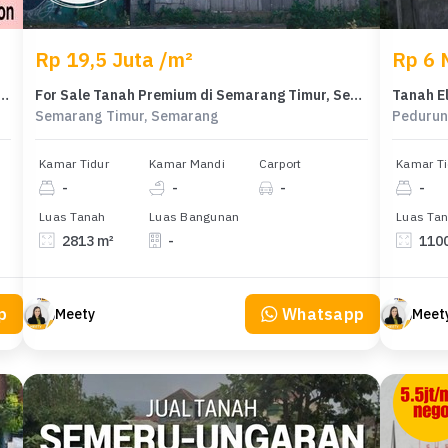
Rp 19,5 Juta /m²
Rp 6 M
k Hunian di Semarang Barat, Semarang, Luas 496m²
For Sale Tanah Premium di Semarang Timur, Semarang, LT 2813m²
Semarang Timur, Semarang
Pedurun
Kamar Tidur
Kamar Mandi
Carport
Kamar Ti
-
-
-
-
Luas Tanah
Luas Bangunan
Luas Ta
2813 m²
-
110
p
Whatsapp
Meety
Meet