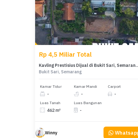
Rp 4,5 Miliar Total
Kavling Prestisius Dijual di Bukit Sari, Sem
Bukit Sari, Semarang
Kamar Tidur
Kamar Mandi
Carport
-
-
-
Luas Tanah
Luas Bangunan
462 m²
-
Whatsap
Winny