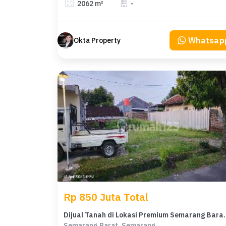
2062 m²
-
Whatsap
Okta Property
Rp 850 Juta Total
Dijual Tanah di Lokasi Premiu
Semarang Barat, Semarang