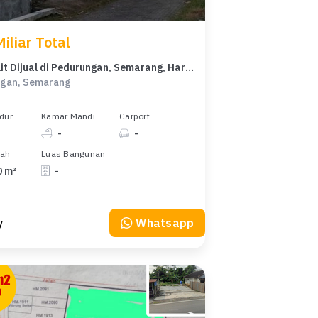
iliar Total
Tanah Elit Dijual di Pedurungan, Semarang, Harga 6 Miliar
gan, Semarang
dur
Kamar Mandi
Carport
-
-
nah
Luas Bangunan
0 m²
-
Whatsapp
y