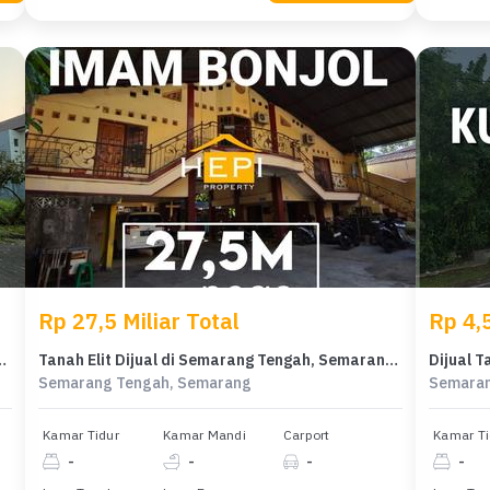
Rp 27,5 Miliar Total
Rp 4,5
embalang, Semarang, LT 450m²
Tanah Elit Dijual di Semarang Tengah, Semarang, Harga 27,5 Miliar
Semarang Tengah, Semarang
Semaran
Kamar Tidur
Kamar Mandi
Carport
Kamar Ti
-
-
-
-