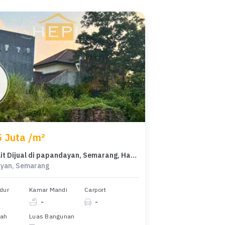
5 Juta /m²
Tanah Elit Dijual di papandayan, Semarang, Harga 6,79 Miliar
yan, Semarang
dur
Kamar Mandi
Carport
-
-
nah
Luas Bangunan