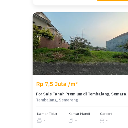
Rp 7,5 Juta /m²
For Sale Tanah Premium di T
Tembalang, Semarang
Kamar Tidur
Kamar Mandi
Carport
-
-
-