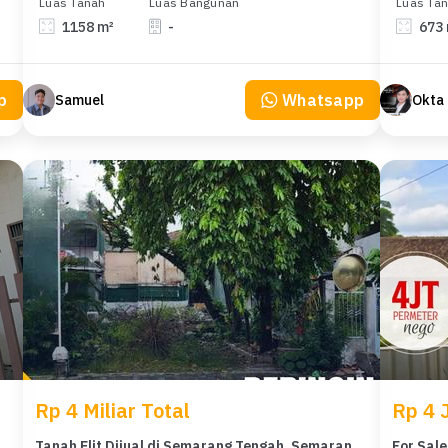
Luas Tanah
Luas Bangunan
Luas Ta
1158 m²
-
673
p
Whatsapp
Samuel
Okta 
Rp 4 Miliar Total
Rp 4 
 Semarang Utara, Semarang, LT 780m²
Tanah Elit Dijual di Semarang Tengah, Semarang, Harga 4 Miliar