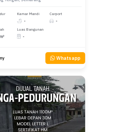
dur
Kamar Mandi
Carport
-
-
nah
Luas Bangunan
 m²
-
Whatsapp
ny