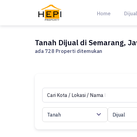
Skip
to
Home
Dijua
content
Tanah Dijual di Semarang, J
ada 728 Properti ditemukan
Tanah
Dijual