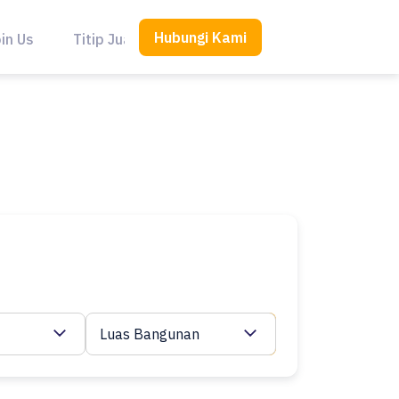
Hubungi Kami
in Us
Titip Jual
Luas Bangunan
Cari