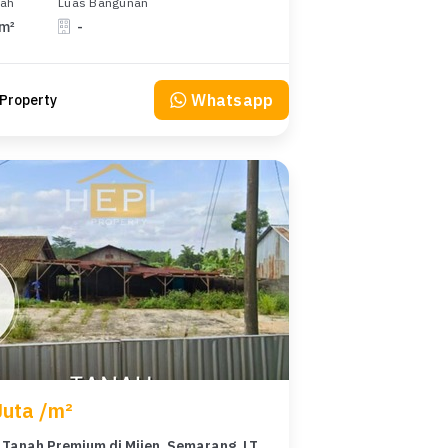
nah
Luas Bangunan
 m²
-
Whatsapp
Property
Juta /m²
For Sale Tanah Premium di Mijen, Semarang, LT 1955m²