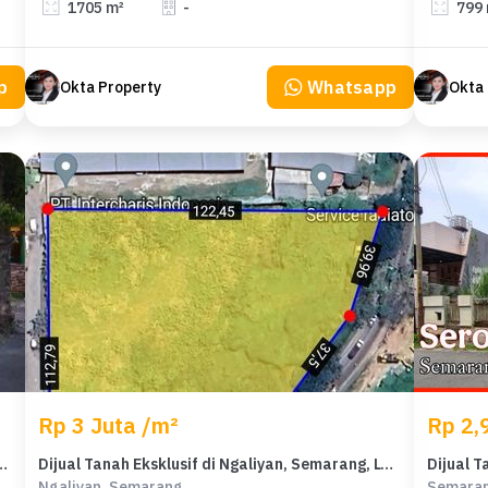
1705 m²
-
799
p
Whatsapp
Okta Property
Okta 
Rp 3 Juta /m²
Rp 2,9
m Semarang Barat, Semarang, Harga 850 Juta
Dijual Tanah Eksklusif di Ngaliyan, Semarang, LT 9606m²
Ngaliyan, Semarang
Semaran