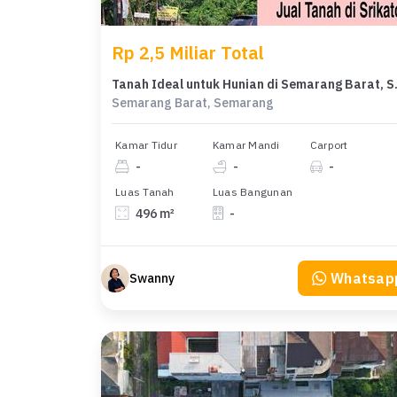
Rp 2,5 Miliar Total
Tanah Ideal untu
Semarang Barat, Semarang
Kamar Tidur
Kamar Mandi
Carport
-
-
-
Luas Tanah
Luas Bangunan
496 m²
-
Whatsap
Swanny