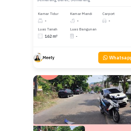
Kamar Tidur
Kamar Mandi
Carport
-
-
-
Luas Tanah
Luas Bangunan
162 m²
-
Whatsap
Meety