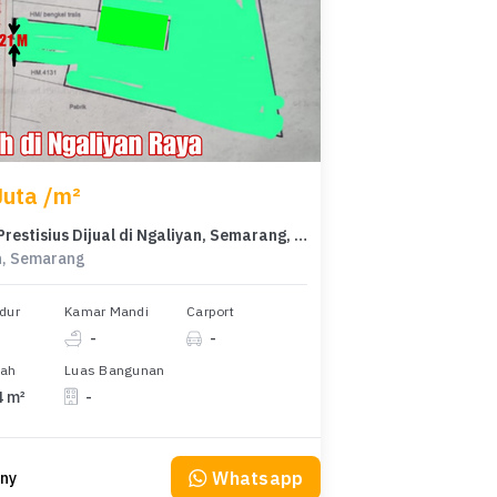
Juta /m²
Kavling Prestisius Dijual di Ngaliyan, Semarang, Harga 33,6 Miliar
n, Semarang
dur
Kamar Mandi
Carport
-
-
nah
Luas Bangunan
4 m²
-
Whatsapp
ny