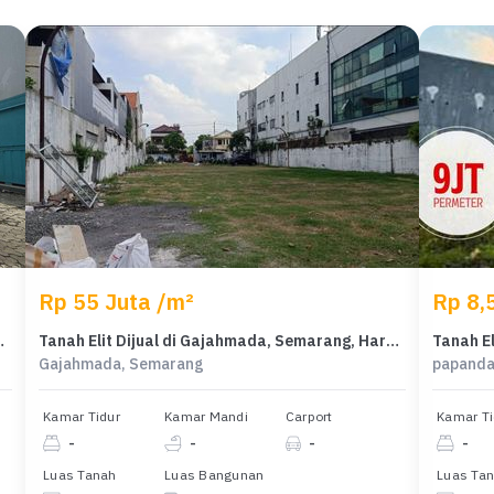
Rp 55 Juta /m²
Rp 8,
arang, Harga 24 Miliar
Tanah Elit Dijual di Gajahmada, Semarang, Harga 93,7 Miliar
Gajahmada, Semarang
papanda
Kamar Tidur
Kamar Mandi
Carport
Kamar Ti
-
-
-
-
Luas Tanah
Luas Bangunan
Luas Ta