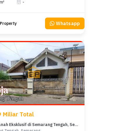
 m²
-
Whatsapp
Property
 Miliar Total
Dijual Tanah Eksklusif di Semarang Tengah, Semarang, LT 210m²
g Tengah, Semarang