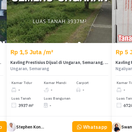
Rp 1,5 Juta /m²
Rp 5 
arang, Harga 4,5 Miliar
Kavling Prestisius Dijual di Ungaran, Semarang, Harga 5,9 Miliar
Ungaran, Semarang
Ngaliya
Kamar Tidur
Kamar Mandi
Carport
Kamar Ti
-
-
-
-
Luas Tanah
Luas Bangunan
Luas Ta
3937 m²
-
672
p
Whatsapp
Stephen Konsultan Properti
Swan