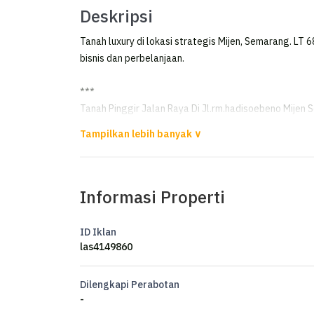
Deskripsi
Tanah luxury di lokasi strategis Mijen, Semarang. LT 6
bisnis dan perbelanjaan.
***
Tanah Pinggir Jalan Raya Di Jl.rm.hadisoebeno Mijen
Tanah STRATEGIS di JL.RM.Hadisoebeno Tambangan 
Luas 689
Informasi Properti
Lebar 31.5 m
Panjang 17,5
SHM
ID Iklan
las4149860
Dekat dengan uptownmall,goory, puskesmas dll
Cocok untuk swalayan ,usaha kuliner ,carwash ,dll
Dilengkapi Perabotan
-