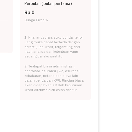
Perbulan (
bulan pertama)
Rp 0
Bunga Fixed
%
1. Nilai angsuran, suku bunga, tenor,
uang muka dapat berbeda dengan
persetujuan kredit, tergantung dari
hasil analisa dan ketentuan yang
sedang berlaku saat itu.
2. Terdapat biaya administrasi,
appraisal, asuransi jiwa, asuransi
kebakaran, notaris dan biaya lain
dalam pengajuan KPR. Rincian biaya
akan didapatkan setelah keputusan
kredit diterima oleh calon debitur.