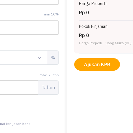
Harga Properti
Rp 0
min 10%
Pokok Pinjaman
Rp 0
Harga Properti - Uang Muka (DP)
%
Ajukan KPR
max. 25 thn
Tahun
uai kebijakan bank