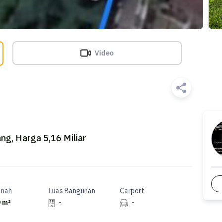
Video
ang, Harga 5,16 Miliar
anah
Luas Bangunan
Carport
 m²
-
-