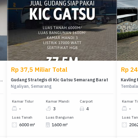
Rp 37,5 Miliar Total
Rp 24 
tegis di Kic Gatsu Ngaliyan Semarang
Gudang Strategis di Kic Gatsu Semarang Barat
Ngaliyan, Semarang
Tembala
Kamar Tidur
Kamar Mandi
Carport
Kamar Ti
-
3
4
-
Luas Tanah
Luas Bangunan
Luas Ta
6000 m²
1600 m²
206