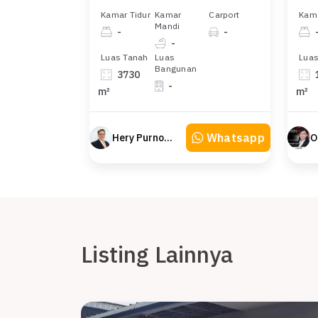
Kamar Tidur
Kamar
Carport
Kama
Mandi
-
-
-
Luas Tanah
Luas
Luas
Bangunan
3730
-
m²
m²
Whatsapp
Hery Purnomo
Listing Lainnya