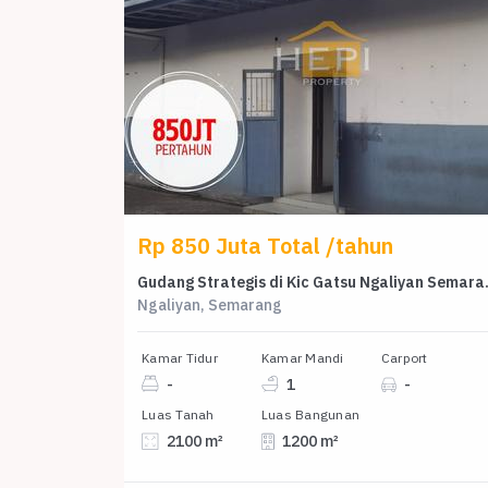
Rp 850 Juta Total /tahun
Gudang Stra
Ngaliyan, Semarang
Kamar Tidur
Kamar Mandi
Carport
-
1
-
Luas Tanah
Luas Bangunan
2100 m²
1200 m²