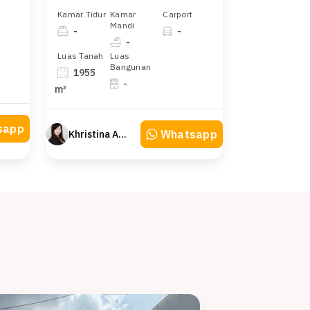
Kamar Tidur
Kamar
Carport
Mandi
-
-
-
Luas Tanah
Luas
Bangunan
1955
-
m²
sapp
Whatsapp
Khristina Atmodjo