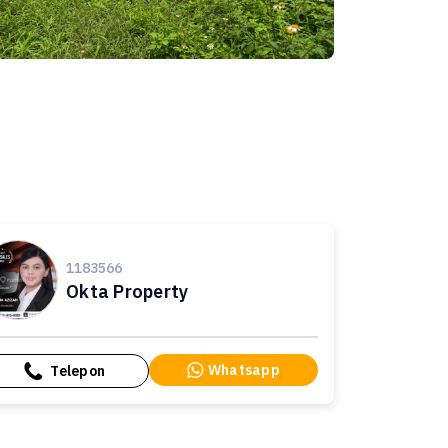
1183566
Okta Property
Whatsapp
Telepon