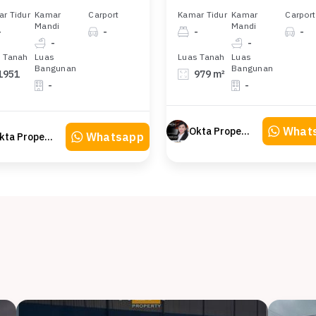
r Tidur
Kamar
Carport
Kamar Tidur
Kamar
Carport
Mandi
Mandi
-
-
-
-
-
-
 Tanah
Luas
Luas Tanah
Luas
Bangunan
Bangunan
1951
979 m²
-
-
What
Okta Property
Whatsapp
Okta Property