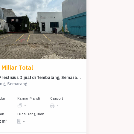
Miliar Total
Kavling Prestisius Dijual di Tembalang, Semarang, Harga 24 Miliar
ng, Semarang
dur
Kamar Mandi
Carport
-
-
nah
Luas Bangunan
2 m²
-