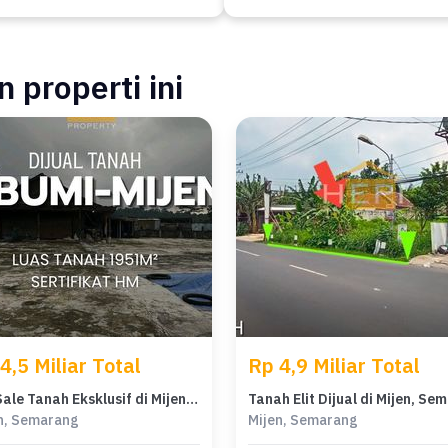
 properti ini
4,5 Miliar Total
Rp 4,9 Miliar Total
For Sale Tanah Eksklusif di Mijen, Semarang, LT 1951m²
n, Semarang
Mijen, Semarang