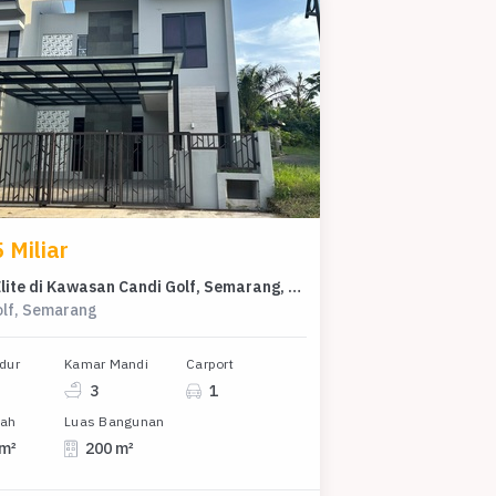
 Miliar
Rumah Elite di Kawasan Candi Golf, Semarang, LB 200m², Harga 4,5 Miliar
olf, Semarang
dur
Kamar Mandi
Carport
3
1
nah
Luas Bangunan
 m²
200 m²