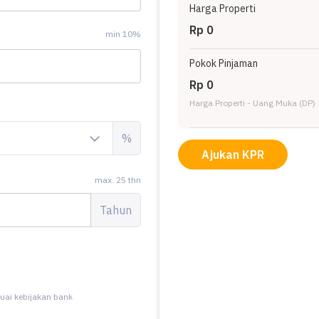
Harga Properti
Rp 0
min 10%
Pokok Pinjaman
Rp 0
Harga Properti - Uang Muka (DP)
%
Ajukan KPR
max. 25 thn
Tahun
uai kebijakan bank