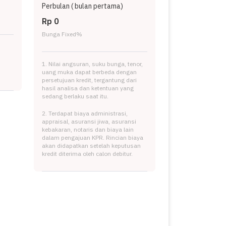
Perbulan (
bulan pertama)
Rp 0
Bunga Fixed
%
1. Nilai angsuran, suku bunga, tenor,
uang muka dapat berbeda dengan
persetujuan kredit, tergantung dari
hasil analisa dan ketentuan yang
sedang berlaku saat itu.
2. Terdapat biaya administrasi,
appraisal, asuransi jiwa, asuransi
kebakaran, notaris dan biaya lain
dalam pengajuan KPR. Rincian biaya
akan didapatkan setelah keputusan
kredit diterima oleh calon debitur.