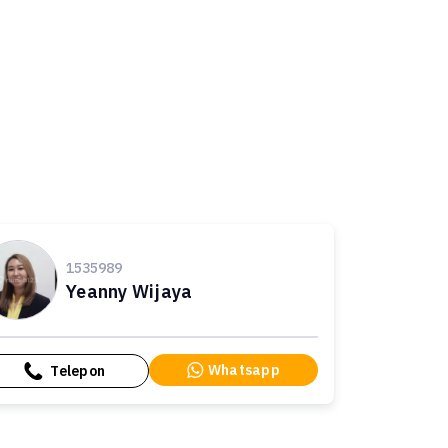
1535989
Yeanny Wijaya
Whatsapp
Telepon