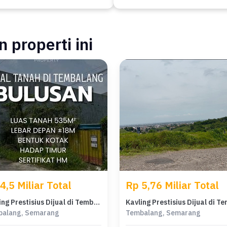
 properti ini
4,5 Miliar Total
Rp 5,76 Miliar Total
Kavling Prestisius Dijual di Tembalang, Semarang, Harga 4,5 Miliar
balang, Semarang
Tembalang, Semarang