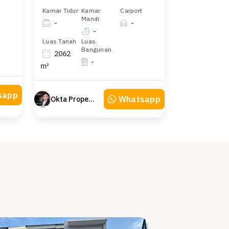
Kamar Tidur
Kamar
Carport
Mandi
-
-
-
Luas Tanah
Luas
Bangunan
2062
-
m²
sapp
Whatsapp
Okta Property