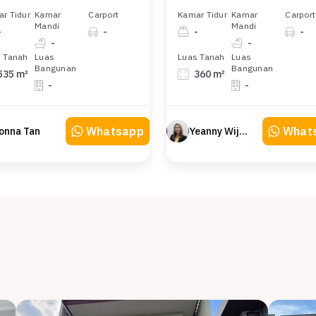
r Tidur
Kamar
Carport
Kamar Tidur
Kamar
Carport
Mandi
Mandi
-
-
-
-
-
-
 Tanah
Luas
Luas Tanah
Luas
Bangunan
Bangunan
535 m²
360 m²
-
-
Whatsapp
What
onna Tan
Yeanny Wijaya