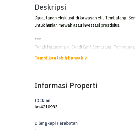
Deskripsi
Dijual tanah eksklusif di kawasan elit Tembalang, Se
untuk hunian mewah atau investasi prestisius.
***
Tanah Ngantong di Candi Golf Semarang, Tembalang
Dijual Tanah di Candi Golf Semarang
Luas Tanah 460m²
Informasi Properti
Lebar Depan ±9m
Tanah Ngantong
Hadap Barat Laut
ID Iklan
las4210933
Harga 15 juta/meter
Dilengkapi Perabotan
-