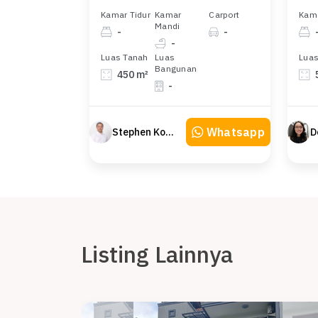
Kamar Tidur
Kamar
Carport
Kama
Mandi
-
-
-
Luas Tanah
Luas
Luas
Bangunan
450 m²
-
Whatsapp
Stephen Konsultan Properti
D
Listing Lainnya