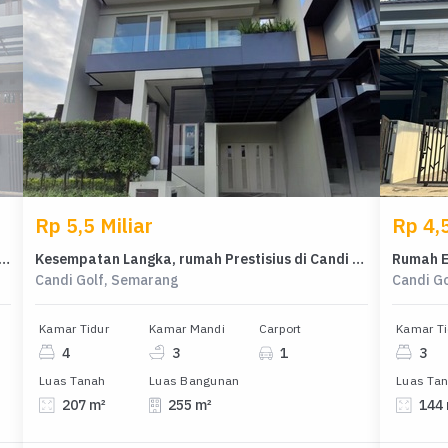
Rp 5,5 Miliar
Rp 4,5
sius di Kawasan Candi Golf, Semarang, LB 250m², Harga 3,7 Miliar
Kesempatan Langka, rumah Prestisius di Candi Golf, Semarang, LB 255m²
Candi Golf, Semarang
Candi G
Kamar Tidur
Kamar Mandi
Carport
Kamar Ti
4
3
1
3
Luas Tanah
Luas Bangunan
Luas Ta
207 m²
255 m²
144