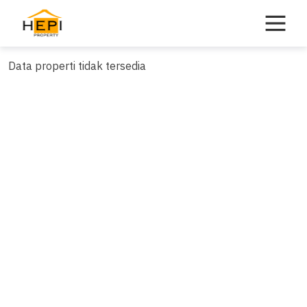
Skip
to
content
Data properti tidak tersedia