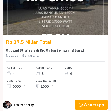
Rp 37,5 Miliar Total
Gudang Strategis di Kic Gatsu Semarang Barat
Ngaliyan, Semarang
Kamar Tidur
Kamar Mandi
Carport
-
3
4
Luas Tanah
Luas Bangunan
6000 m²
1600 m²
Whatsapp
Okta Property