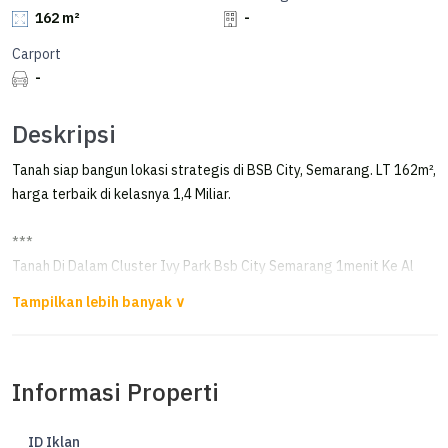
162 m²
-
Carport
-
Deskripsi
Tanah siap bangun lokasi strategis di BSB City, Semarang. LT 162m²,
harga terbaik di kelasnya 1,4 Miliar.
***
Tanah Di Dalam Cluster Ivy Park Bsb City Semarang 1menit Ke Al
Azhar
Dijual Tanah di Ivy Park BSB Semarang
Informasi Properti
Luas Tanah 162m²
Hadap Selatan
Sertifikat HGB
ID Iklan