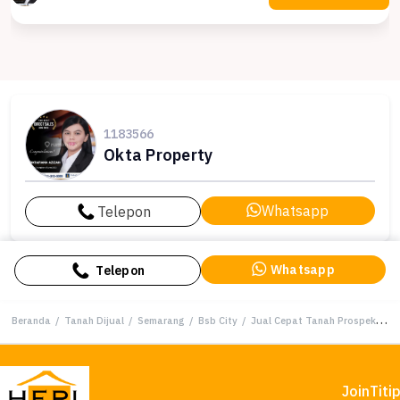
1183566
Okta Property
Whatsapp
Telepon
Whatsapp
Telepon
Beranda
/
Tanah Dijual
/
Semarang
/
Bsb City
/
Jual Cepat Tanah Prospektif di BSB City, Semarang, LT 162m²
Join
Titi