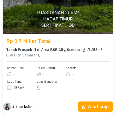
Rp 1,7 Miliar Total
Tanah Prospektif di Area BSB City, Semarang, LT 256m²
BSB City, Semarang
Kamar Tidur
Kamar Mandi
Carport
-
-
-
Luas Tanah
Luas Bangunan
256 m²
-
Whatsapp
siti nur kolimah