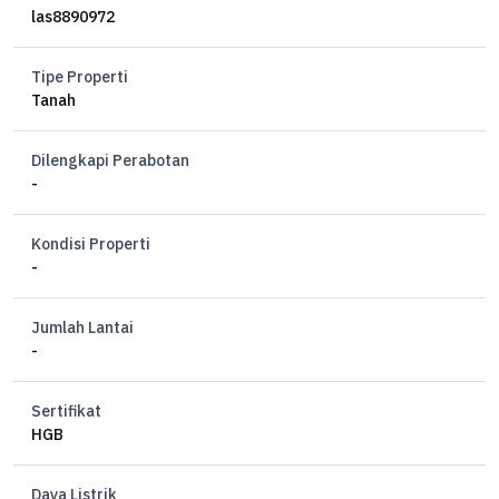
las8890972
Harga 1,4 M
Tipe Properti
Tanah
Dilengkapi Perabotan
-
Kondisi Properti
-
Jumlah Lantai
-
Sertifikat
HGB
Daya Listrik