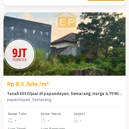
Rp 8,5 Juta /m²
Tanah Elit Dijual di papandayan, Semarang, Harga 6,79 Miliar
papandayan, Semarang
Kamar Tidur
Kamar Mandi
Carport
-
-
-
Luas Tanah
Luas Bangunan