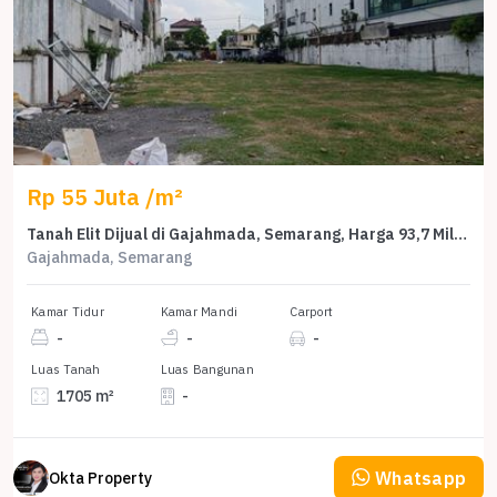
Rp 55 Juta /m²
Tanah Elit Dijual di Gajahmada, Semarang, Harga 93,7 Miliar
Gajahmada, Semarang
Kamar Tidur
Kamar Mandi
Carport
-
-
-
Luas Tanah
Luas Bangunan
1705 m²
-
Whatsapp
Okta Property