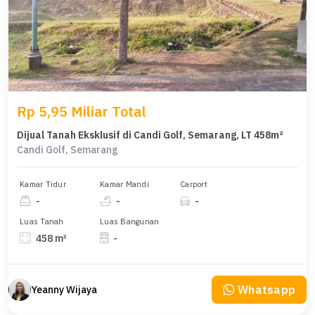
Rp 5,95 Miliar Total
Dijual Tanah Eksklusif di Candi Golf, Semarang, LT 458m²
Candi Golf, Semarang
Kamar Tidur
Kamar Mandi
Carport
-
-
-
Luas Tanah
Luas Bangunan
458 m²
-
Whatsapp
Yeanny Wijaya