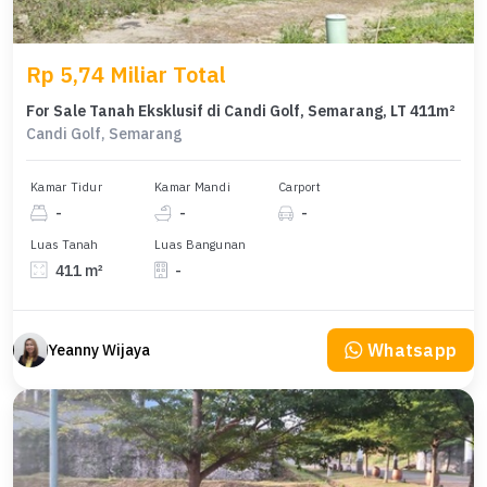
Rp 5,74 Miliar Total
For Sale Tanah Eksklusif di Candi Golf, Semarang, LT 411m²
Candi Golf, Semarang
Kamar Tidur
Kamar Mandi
Carport
-
-
-
Luas Tanah
Luas Bangunan
411 m²
-
Whatsapp
Yeanny Wijaya