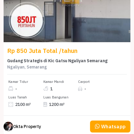
Rp 850 Juta Total /tahun
Gudang Strategis di Kic Gatsu Ngaliyan Semarang
Ngaliyan, Semarang
Kamar Tidur
Kamar Mandi
Carport
-
1
-
Luas Tanah
Luas Bangunan
2100 m²
1200 m²
Whatsapp
Okta Property