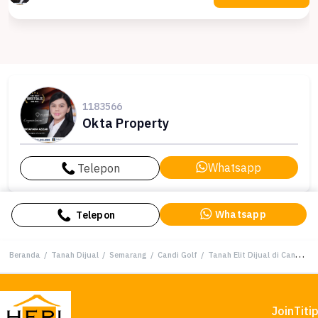
1183566
Okta Property
Whatsapp
Telepon
Whatsapp
Telepon
Beranda
/
Tanah Dijual
/
Semarang
/
Candi Golf
/
Tanah Elit Dijual di Candi Golf, Semarang, Harga 5,04 Miliar
Join
Titi