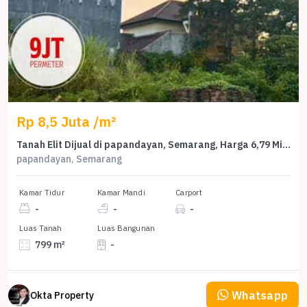
Rp 8,5 Juta /m²
Tanah Elit Dijual di papandayan, Semarang, Harga 6,79 Miliar
papandayan, Semarang
Kamar Tidur
Kamar Mandi
Carport
-
-
-
Luas Tanah
Luas Bangunan
799 m²
-
Whatsapp
Okta Property