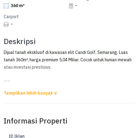
360 m²
-
Carport
-
Deskripsi
Dijual tanah eksklusif di kawasan elit Candi Golf, Semarang. Luas
tanah 360m², harga premium 5,04 Miliar. Cocok untuk hunian mewah
atau investasi prestisius.
***
Tanah di Cluster Greenwich Candigolf Semarang
Dijual Tanah MURAH Kavling di Candi Golf
Cluster Greenwich Residence Semarang
Informasi Properti
Luas Tanah 360m²
Lebar jalan 25m
ID Iklan