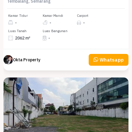
Tembalang, Semarang
Kamar Tidur
Kamar Mandi
Carport
-
-
-
Luas Tanah
Luas Bangunan
2062 m²
-
Whatsapp
Okta Property