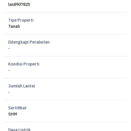
las8907825
Harga 14 juta/meter
Tipe Properti
Tanah
Dilengkapi Perabotan
-
Kondisi Properti
-
Jumlah Lantai
-
Sertifikat
SHM
Daya Listrik