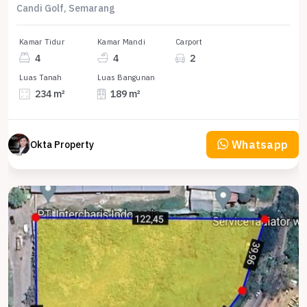
Candi Golf, Semarang
Kamar Tidur
Kamar Mandi
Carport
4
4
2
Luas Tanah
Luas Bangunan
234 m²
189 m²
Whatsapp
Okta Property