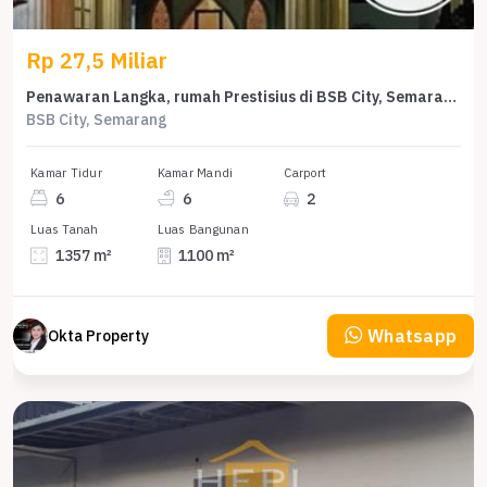
Rp 27,5 Miliar
Penawaran Langka, rumah Prestisius di BSB City, Semarang, LB 1100m²
BSB City, Semarang
Kamar Tidur
Kamar Mandi
Carport
6
6
2
Luas Tanah
Luas Bangunan
1357 m²
1100 m²
Whatsapp
Okta Property