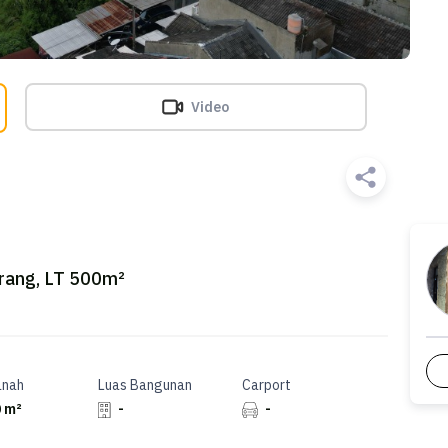
Video
arang, LT 500m²
anah
Luas Bangunan
Carport
 m²
-
-