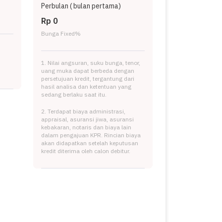
Perbulan (
bulan pertama)
Rp 0
Bunga Fixed
%
1. Nilai angsuran, suku bunga, tenor,
uang muka dapat berbeda dengan
persetujuan kredit, tergantung dari
hasil analisa dan ketentuan yang
sedang berlaku saat itu.
2. Terdapat biaya administrasi,
appraisal, asuransi jiwa, asuransi
kebakaran, notaris dan biaya lain
dalam pengajuan KPR. Rincian biaya
akan didapatkan setelah keputusan
kredit diterima oleh calon debitur.