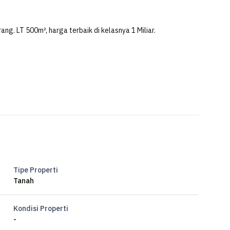
ng. LT 500m², harga terbaik di kelasnya 1 Miliar.
iyan dekat uin walisongo
Tipe Properti
Tanah
Kondisi Properti
-