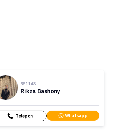
951148
Rikza Bashony
Whatsapp
Telepon