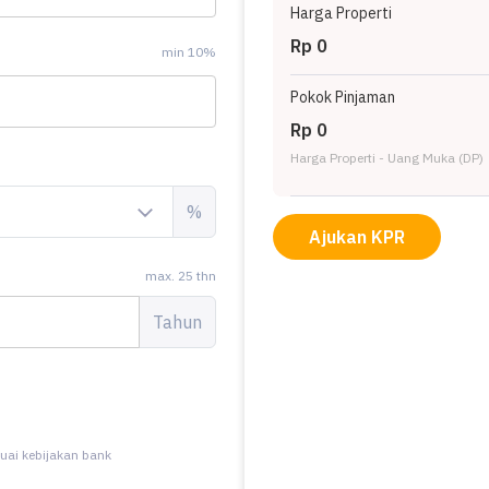
Harga Properti
Rp 0
min 10%
Pokok Pinjaman
Rp 0
Harga Properti - Uang Muka (DP)
%
Ajukan KPR
max. 25 thn
Tahun
uai kebijakan bank