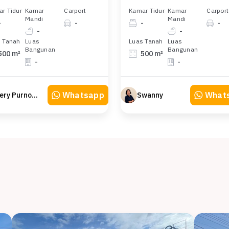
r Tidur
Kamar
Carport
Kamar Tidur
Kamar
Carport
Mandi
Mandi
-
-
-
-
-
-
 Tanah
Luas
Luas Tanah
Luas
Bangunan
Bangunan
500 m²
500 m²
-
-
Whatsapp
What
Hery Purnomo
Swanny