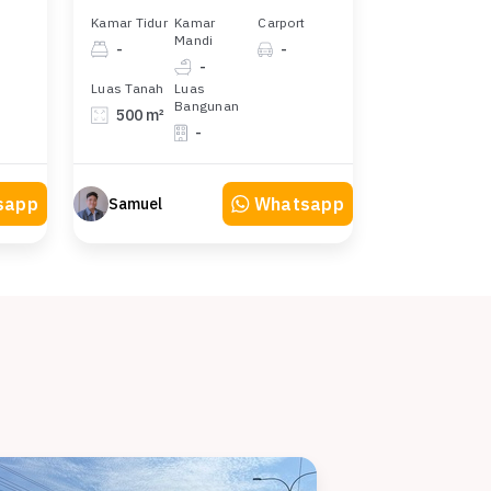
Kamar Tidur
Kamar
Carport
Mandi
-
-
-
Luas Tanah
Luas
Bangunan
500 m²
-
sapp
Whatsapp
Samuel