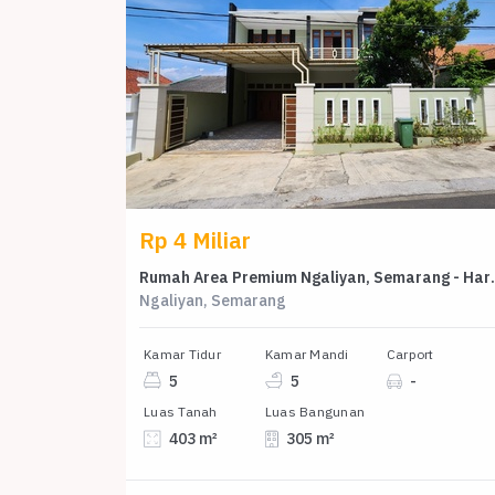
Rp 4 Miliar
Rumah Area Premium N
Ngaliyan, Semarang
Kamar Tidur
Kamar Mandi
Carport
5
5
-
Luas Tanah
Luas Bangunan
403 m²
305 m²