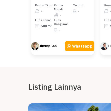
Kamar Tidur
Kamar
Carport
Kama
Mandi
-
-
-
Luas Tanah
Luas
Luas
Bangunan
500 m²
-
Whatsapp
Jimmy San
Listing Lainnya