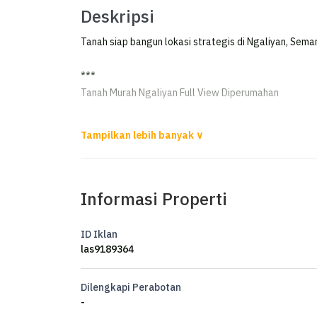
Deskripsi
Tanah siap bangun lokasi strategis di Ngaliyan, Semara
***
Tanah Murah Ngaliyan Full View Diperumahan
Kavling murah full view di penambahan senopati ngal
Lokasi perumahan jalan lebar
Dijual jauh dibawah njop
Informasi Properti
Luas tanah 500m2
Dimensi 14 x 36m
SHM
ID Iklan
Full View Kota Semarang
las9189364
Hadap Utara
Tanah diatas jalan
Dilengkapi Perabotan
Njop 2,8Milyar dijual 1Milyar saja (2 juta/m)
-
Murah banget