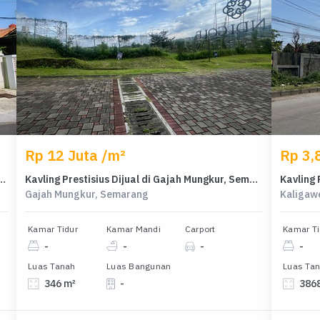
Rp 12 Juta /m²
Rp 3,
galiyan, Semarang - Harga Menarik 4 Miliar
Kavling Prestisius Dijual di Gajah Mungkur, Semarang, Harga 4,15 Miliar
Gajah Mungkur, Semarang
Kaligaw
Kamar Tidur
Kamar Mandi
Carport
Kamar Ti
-
-
-
-
Luas Tanah
Luas Bangunan
Luas Ta
346 m²
-
386