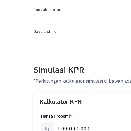
More info
Jumlah Lantai
Jayen property
-
0851xxxxxxxx
Daya Listrik
-
Simulasi KPR
*Perhitungan kalkulator simulasi di bawah ad
Kalkulator KPR
Harga Properti
*
Rp