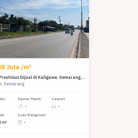
88 Juta /m²
Kavling Prestisius Dijual di Kaligawe, Semarang, Harga 15 Miliar
e, Semarang
dur
Kamar Mandi
Carport
-
-
nah
Luas Bangunan
8 m²
-