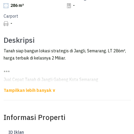
286 m²
-
Carport
-
Deskripsi
Tanah siap bangun lokasi strategis di Jangli, Semarang. LT 286m²,
harga terbaik di kelasnya 2 Miliar.
***
Jual Cepat Tanah di Jangli Gabeng Kota Semarang
Kesempatan terbatas buat Anda dapatkan tanah nyaman dengan
return investasi tinggi di Jangli, Semarang.
Informasi Properti
Tanah ini menawarkan kelengkapan fasilitas serta memiliki nilai
tepat yang siap untuk segera Anda miliki, utamanya bagi Anda yang
mencari hunian di lokasi yang dekat dengan fasilitas umum.
ID Iklan