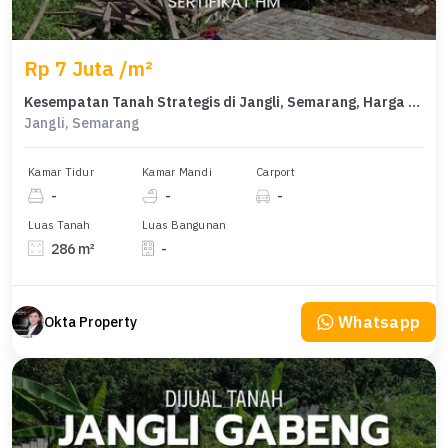
Rp 7 Juta /m²
Kesempatan Tanah Strategis di Jangli, Semarang, Harga 2 Miliar
Jangli, Semarang
Kamar Tidur
Kamar Mandi
Carport
-
-
-
Luas Tanah
Luas Bangunan
286 m²
-
Whatsapp
Okta Property