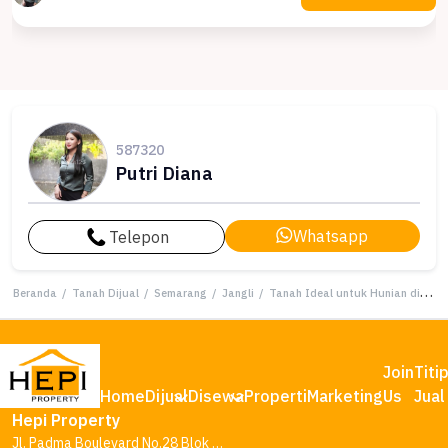
587320
Putri Diana
Whatsapp
Telepon
Beranda
/
Tanah Dijual
/
Semarang
/
Jangli
/
Tanah Ideal untuk Hunian di Jangli, Semarang, Luas 286m²
Join
Titi
Home
Dijual
Disewa
Properti
Marketing
Us
Jual
Hepi Property
Jl. Padma Boulevard No.28 Blok AA1, Tambakharjo, Kec. Semarang Barat, Kota Semarang, Jawa Tengah 50145