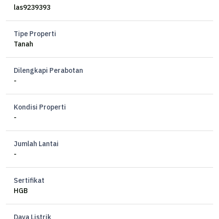
Akses container
las9239393
Harga 3,75 juta / m2
Tipe Properti
Tanah
Dilengkapi Perabotan
-
Kondisi Properti
-
Jumlah Lantai
-
Sertifikat
HGB
Daya Listrik