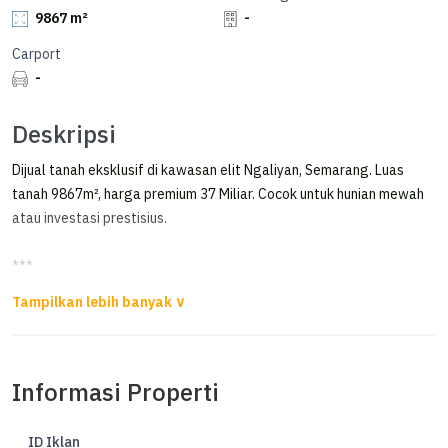
9867 m²
-
Carport
-
Deskripsi
Dijual tanah eksklusif di kawasan elit Ngaliyan, Semarang. Luas
tanah 9867m², harga premium 37 Miliar. Cocok untuk hunian mewah
atau investasi prestisius.
***
Tanah di Kic Gatsu Ngaliyan Semarang 1 Menit ke Toll
Dijual tanah di Kawasan Industri Candi Gatot Subroto Semarang (
KIC Gatsu )
Informasi Properti
Luas Tanah 9867 m2 (5443+4424)
Terdiri dari 2 sertifikat
ID Iklan