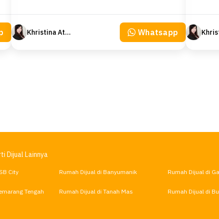
p
Whatsapp
Khristina Atmodjo
ti Dijual Lainnya
SB City
Rumah Dijual di Banyumanik
Rumah Dijual di G
Semarang Tengah
Rumah Dijual di Tanah Mas
Rumah Dijual di Buk