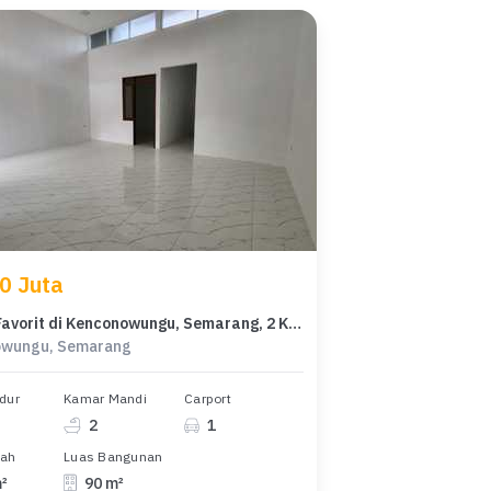
0 Juta
Hunian Favorit di Kenconowungu, Semarang, 2 KT, Harga 800 Juta
owungu, Semarang
dur
Kamar Mandi
Carport
2
1
nah
Luas Bangunan
m²
90 m²