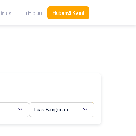
Hubungi Kami
in Us
Titip Jual
Luas Bangunan
Cari