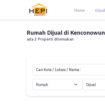
Skip
to
Home
Dijua
content
Rumah Dijual di Kenconowun
ada 3 Properti ditemukan
Rumah
Dijual