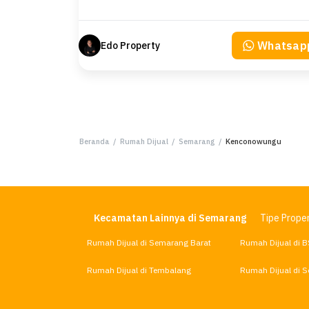
Whatsap
Edo Property
Beranda
/
Rumah Dijual
/
Semarang
/
Kenconowungu
Kecamatan Lainnya di Semarang
Tipe Proper
Rumah Dijual di Semarang Barat
Rumah Dijual di B
Rumah Dijual di Tembalang
Rumah Dijual di 