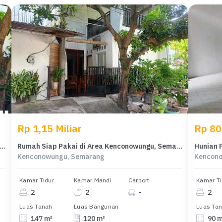
Rp 1,15 Miliar
Rp 80
patan Rumah di Kenconowungu, Semarang, LB 120m², Harga 925 Juta
Rumah Siap Pakai di Area Kenconowungu, Semarang, LT 147m²
Kenconowungu, Semarang
Kencon
Kamar Tidur
Kamar Mandi
Carport
Kamar Ti
2
2
-
2
Luas Tanah
Luas Bangunan
Luas Ta
147 m²
120 m²
90 