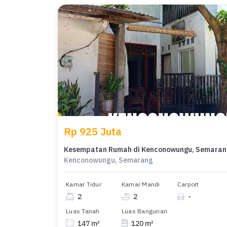
Rp 925 Juta
Kesem
Kenconowungu, Semarang
Kamar Tidur
Kamar Mandi
Carport
2
2
-
Luas Tanah
Luas Bangunan
147 m²
120 m²