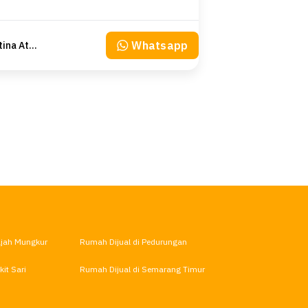
Whatsapp
Khristina Atmodjo
ajah Mungkur
Rumah Dijual di Pedurungan
it Sari
Rumah Dijual di Semarang Timur