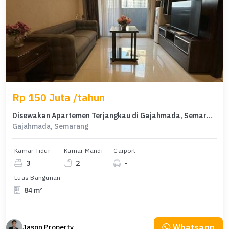
Rp 150 Juta /tahun
Disewakan Apartemen Terjangkau di Gajahmada, Semarang, LB 84m²
Gajahmada, Semarang
Kamar Tidur
Kamar Mandi
Carport
3
2
-
Luas Bangunan
84 m²
Whatsapp
Jason Property