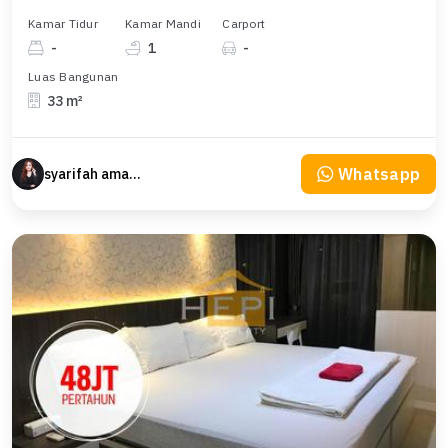
Kamar Tidur
Kamar Mandi
Carport
-
1
-
Luas Bangunan
33 m²
Whatsapp
syarifah amanta property