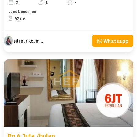
2
1
-
Luas Bangunan
62 m²
Whatsapp
siti nur kolimah
Rp 6 Juta /bulan