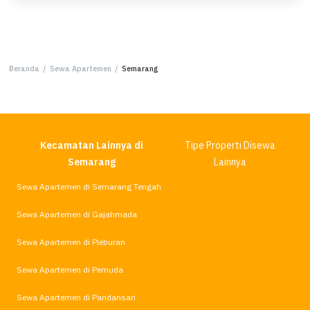
Beranda
/
Sewa Apartemen
/
Semarang
Kecamatan Lainnya di
Tipe Properti Disewa
Semarang
Lainnya
Sewa Apartemen di Semarang Tengah
Sewa Apartemen di Gajahmada
Sewa Apartemen di Pleburan
Sewa Apartemen di Pemuda
Sewa Apartemen di Pandansari