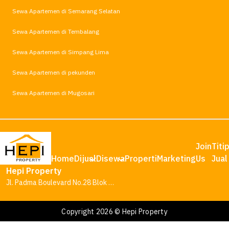
Sewa Apartemen di Semarang Selatan
Sewa Apartemen di Tembalang
Sewa Apartemen di Simpang Lima
Sewa Apartemen di pekunden
Sewa Apartemen di Mugosari
Join
Titi
Home
Dijual
Disewa
Properti
Marketing
Us
Jual
Hepi Property
Jl. Padma Boulevard No.28 Blok AA1, Tambakharjo, Kec. Semarang Barat, Kota Semarang, Jawa Tengah 50145
Copyright 2026 © Hepi Property