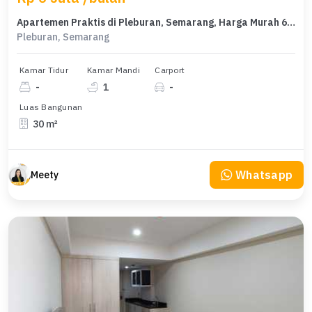
Apartemen Praktis di Pleburan, Semarang, Harga Murah 6 Juta /bulan
Pleburan, Semarang
Kamar Tidur
Kamar Mandi
Carport
-
1
-
Luas Bangunan
30 m²
Whatsapp
Meety