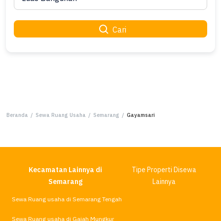
Cari
Beranda
/
Sewa Ruang Usaha
/
Semarang
/
Gayamsari
Kecamatan Lainnya di
Tipe Properti Disewa
Semarang
Lainnya
Sewa Ruang usaha di Semarang Tengah
Sewa Ruang usaha di Gajah Mungkur