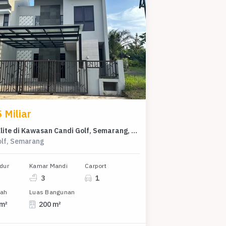
 Miliar
Rumah Elite di Kawasan Candi Golf, Semarang, LB 200m², Harga 4,5 Miliar
olf, Semarang
dur
Kamar Mandi
Carport
3
1
nah
Luas Bangunan
 m²
200 m²