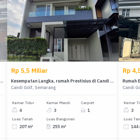
Rp 5,5 Miliar
Rp 4,5
sius di Kawasan Candi Golf, Semarang, LB 250m², Harga 3,7 Miliar
Kesempatan Langka, rumah Prestisius di Candi Golf, Semarang, LB 255m²
Candi Golf, Semarang
Candi G
Kamar Tidur
Kamar Mandi
Carport
Kamar Ti
4
3
1
3
Luas Tanah
Luas Bangunan
Luas Ta
207 m²
255 m²
144