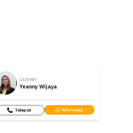
1535989
Yeanny Wijaya
Whatsapp
Telepon