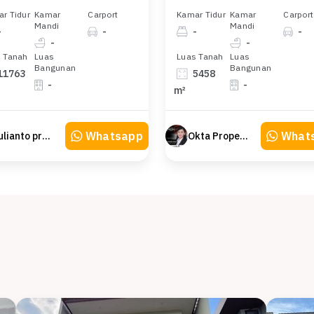
r Tidur
Kamar
Carport
Kamar Tidur
Kamar
Carport
Mandi
Mandi
-
-
-
-
-
-
 Tanah
Luas
Luas Tanah
Luas
Bangunan
Bangunan
11763
5458
-
-
m²
Whatsapp
What
Julianto property Julianto
Okta Property