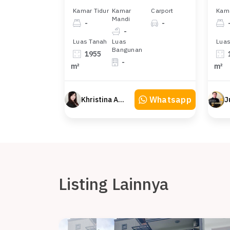
Kamar Tidur
Kamar
Carport
Kama
Mandi
-
-
-
Luas Tanah
Luas
Luas
Bangunan
1955
-
m²
m²
Whatsapp
Khristina Atmodjo
Listing Lainnya