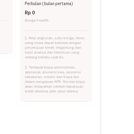
Perbulan (
bulan pertama)
Rp 0
Bunga Fixed
%
1. Nilai angsuran, suku bunga, tenor,
uang muka dapat berbeda dengan
persetujuan kredit, tergantung dari
hasil analisa dan ketentuan yang
sedang berlaku saat itu.
2. Terdapat biaya administrasi,
appraisal, asuransi jiwa, asuransi
kebakaran, notaris dan biaya lain
dalam pengajuan KPR. Rincian biaya
akan didapatkan setelah keputusan
kredit diterima oleh calon debitur.