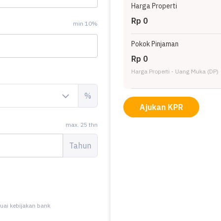
Harga Properti
Rp 0
min 10%
Pokok Pinjaman
Rp 0
Harga Properti - Uang Muka (DP)
%
Ajukan KPR
max. 25 thn
Tahun
uai kebijakan bank