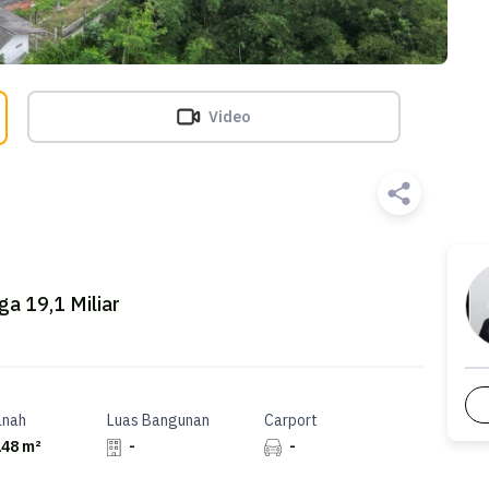
Video
ga 19,1 Miliar
anah
Luas Bangunan
Carport
48 m²
-
-