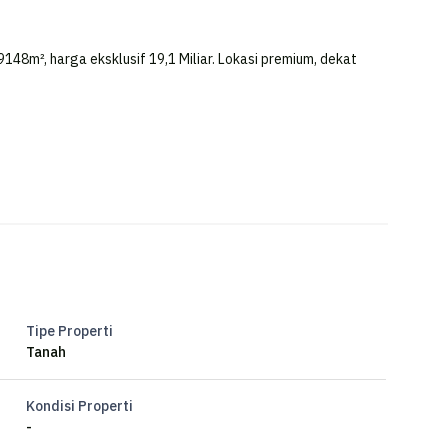
9148m², harga eksklusif 19,1 Miliar. Lokasi premium, dekat
asar ace mijen
Tipe Properti
Tanah
Kondisi Properti
-