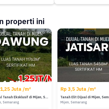
 properti ini
1,25 Juta /m²
Rp 3,5 Juta /m²
Dijual Tanah Eksklusif di Mijen, Semarang, LT 11763m²
n, Semarang
Mijen, Semarang