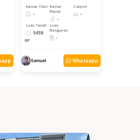
Kamar Tidur
Kamar
Carport
Mandi
-
-
-
Luas Tanah
Luas
Bangunan
5458
-
m²
sapp
Whatsapp
Samuel