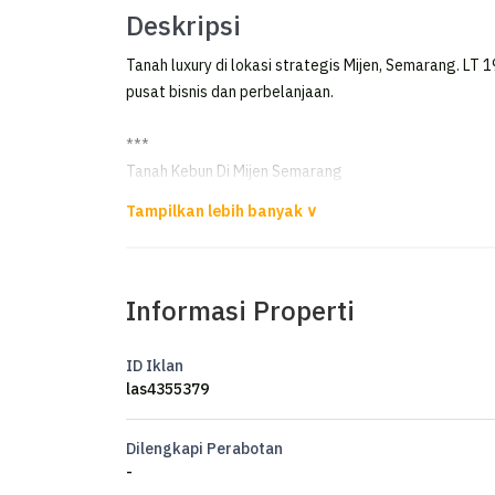
Deskripsi
Tanah luxury di lokasi strategis Mijen, Semarang. LT 1
pusat bisnis dan perbelanjaan.
***
Tanah Kebun Di Mijen Semarang
DIjual tanah lokasi sangat strategis 500 meter dari p
luas tanah 19,148m
lebar depan -+40man
Informasi Properti
full pagar keliling
sertifikat shm
harga 1 juta/meter
ID Iklan
las4355379
Dilengkapi Perabotan
-